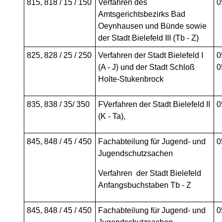
815, 818 / 15 / 150
Verfahren des
0
Amtsgerichtsbezirks Bad
Oeynhausen und Bünde sowie
der Stadt Bielefeld III (Tb - Z)
825, 828 / 25 / 250
Verfahren der Stadt Bielefeld I
0
(A - J) und der Stadt Schloß
0
Holte-Stukenbrock
835, 838 / 35/ 350
FVerfahren der Stadt Bielefeld II
0
(K - Ta),
845, 848 / 45 / 450
Fachabteilung für Jugend- und
0
Jugendschutzsachen
Verfahren der Stadt Bielefeld
Anfangsbuchstaben Tb - Z
845, 848 / 45 / 450
Fachabteilung für Jugend- und
0