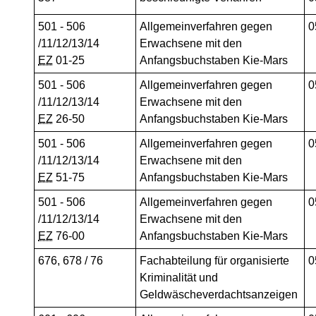
501 - 506
Allgemeinverfahren gegen
0
/11/12/13/14
Erwachsene mit den
EZ
01-25
Anfangsbuchstaben Kie-Mars
501 - 506
Allgemeinverfahren gegen
0
/11/12/13/14
Erwachsene mit den
EZ
26-50
Anfangsbuchstaben Kie-Mars
501 - 506
Allgemeinverfahren gegen
0
/11/12/13/14
Erwachsene mit den
EZ
51-75
Anfangsbuchstaben Kie-Mars
501 - 506
Allgemeinverfahren gegen
0
/11/12/13/14
Erwachsene mit den
EZ
76-00
Anfangsbuchstaben Kie-Mars
676, 678 / 76
Fachabteilung für organisierte
0
Kriminalität und
Geldwäscheverdachtsanzeigen