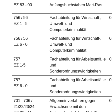
EZ 83 - 00
Anfangsbuchstaben Mart-Ras
756 / 56
Fachabteilung für Wirtschaft-,
0
EZ 1 - 5
Umwelt- und
Computerkriminalität
756 / 56
Fachabteilung für Wirtschaft-,
0
EZ 6 - 0
Umwelt- und
Computerkriminalität
757
Fachabteilung für Arbeitsunfälle
0
EZ 1-5
und
Sonderordnungswidrigkeiten
757
Fachabteilung für Arbeitsunfälle
0
EZ 6 - 0
und
Sonderordnungswidrigkeiten
701 - 706 /
Allgemeinverfahren gegen
0
21/22/23/24
Erwachsene mit den