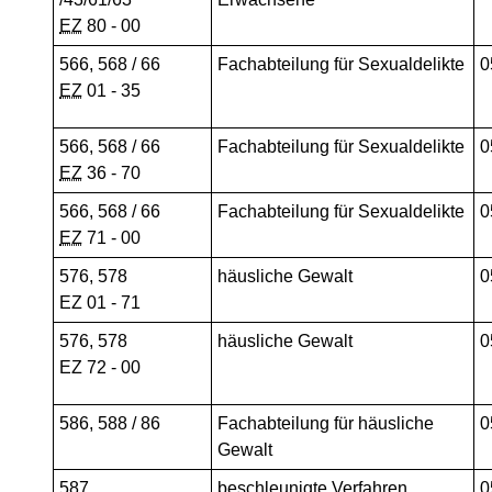
EZ
80 - 00
566, 568 / 66
Fachabteilung für Sexualdelikte
0
EZ
01 - 35
566, 568 / 66
Fachabteilung für Sexualdelikte
0
EZ
36 - 70
566, 568 / 66
Fachabteilung für Sexualdelikte
0
EZ
71 - 00
576, 578
häusliche Gewalt
0
EZ 01 - 71
576, 578
häusliche Gewalt
0
EZ 72 - 00
586, 588 / 86
Fachabteilung für häusliche
0
Gewalt
587
beschleunigte Verfahren
0