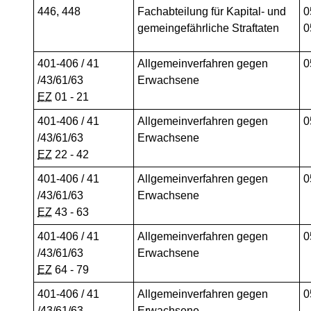
446, 448
Fachabteilung für Kapital- und
0
gemeingefährliche Straftaten
0
401-406 / 41
Allgemeinverfahren gegen
0
/43/61/63
Erwachsene
EZ
01 - 21
401-406 / 41
Allgemeinverfahren gegen
0
/43/61/63
Erwachsene
EZ
22
- 42
401-406 / 41
Allgemeinverfahren gegen
0
/43/61/63
Erwachsene
EZ
43 - 63
401-406 / 41
Allgemeinverfahren gegen
0
/43/61/63
Erwachsene
EZ
64 - 79
401-406 / 41
Allgemeinverfahren gegen
0
/43/61/63
Erwachsene