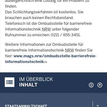
außergerichtlich eine Lösung für ein Problem zu
finden.
Das Schlichtungsverfahren ist kostenlos. Sie
brauchen auch keinen Rechtsbeistand.
Telefonisch ist die Ombudsstelle für barrierefreie
Informationstechnik
NRW
unter folgender
Rufnummer zu erreichen: 0211 / 855-3451.
Weitere Informationen zur Ombudsstelle für
barrierefreie Informationstechnik
NRW
finden Sie
hier:
www.mags.nrw/ombudsstelle-barrierefreie-
informationstechnik
IM ÜBERBLICK
Justiz-Portal im Überblick:
INHALT
STAATSANWALTSCHAFT