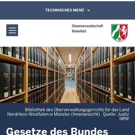
Direkt zum Inhalt
Staatsanwaltschaft Bielefeld: Gesetze
TECHNISCHES MENÜ
Leichte Sprache, Gebärdensprachenvideo
und Kontaktformular
(Bund/Länder)
Bibliothek des Oberverwaltungsgerichts für das Land
Nordrhein-Westfalen in Münster (Innenansicht) Quelle: Justiz
NRW
Gesetze des Bundes