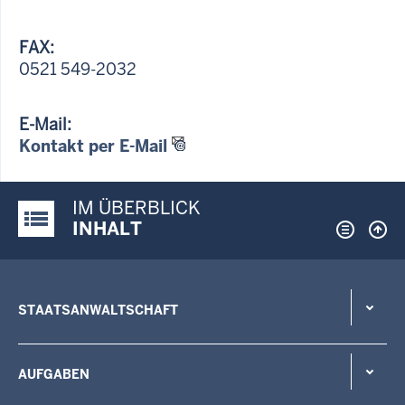
FAX:
0521 549-2032
E-Mail:
Kontakt per E-Mail
IM ÜBERBLICK
Justiz-Portal im Überblick:
INHALT
STAATSANWALTSCHAFT
AUFGABEN